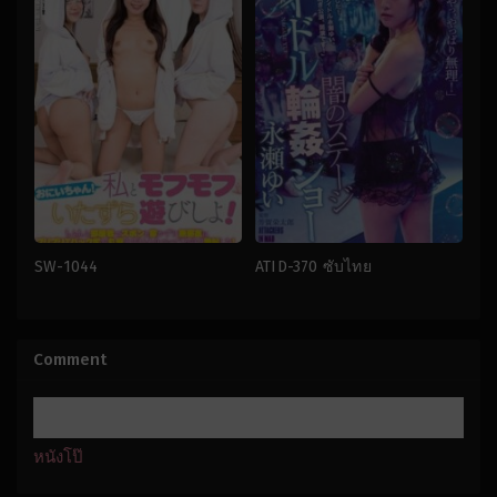
SW-1044
ATID-370 ซับไทย
กล
การ
อุบาย
ล่วง
japan
ละเมิด
,
ข่มขืน
,
คน
Raito
บันเทิง
,
รุม
Comment
Fuji
เย็ด
,
สาว
,
เย็ด
Makoto
เดี่ยว
japan
,
ซับ
ไทย
Haga
หนังโป๊
Eitarou